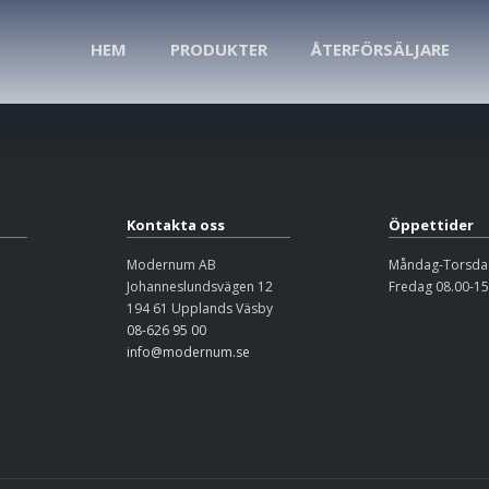
HEM
PRODUKTER
ÅTERFÖRSÄLJARE
Kontakta oss
Öppettider
Modernum AB
Måndag-Torsdag
Johanneslundsvägen 12
Fredag 08.00-15
194 61 Upplands Väsby
08-626 95 00
info@modernum.se