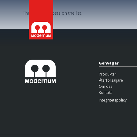
There are no posts on the list.
Genvägar
Produkter
Återförsäljare
Om oss
Kontakt
Integritetspolicy