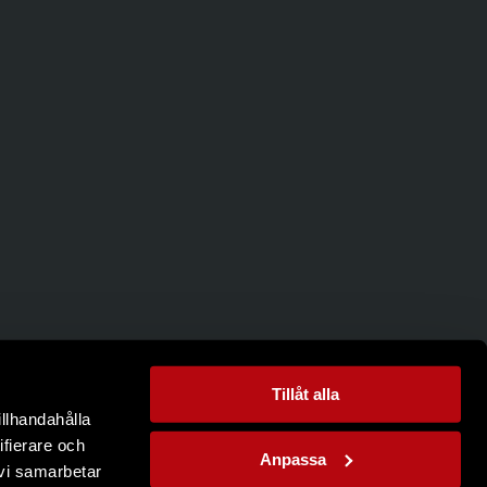
Tillåt alla
illhandahålla
ifierare och
Anpassa
 vi samarbetar