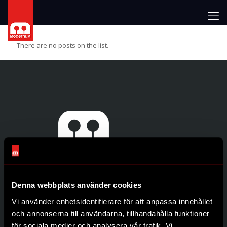
There are no posts on the list.
Denna webbplats använder cookies
Genvägar
Vi använder enhetsidentifierare för att anpassa innehållet
Produkter
och annonserna till användarna, tillhandahålla funktioner
Återförsäljare
för sociala medier och analysera vår trafik. Vi
Om oss