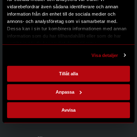
Kontakt
vidarebefordrar även sådana identifierare och annan
Integritetspolicy
information från din enhet till de sociala medier och
annons- och analysföretag som vi samarbetar med.
Dessa kan i sin tur kombinera informationen med annan
information som du har tillhandahållit eller som de har
Kontakta oss
samlat in när du har använt deras tjänster.
Modernum AB
Johanneslundsvägen 12
Visa detaljer
194 61 Upplands Väsby
08-626 95 00
info@modernum.se
Tillåt alla
Anpassa
Öppettider
Måndag-Torsdag 08.00-16.30
Avvisa
Fredag 08.00-15.00