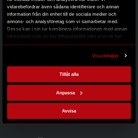
Kontakt
vidarebefordrar även sådana identifierare och annan
Integritetspolicy
information från din enhet till de sociala medier och
annons- och analysföretag som vi samarbetar med.
Dessa kan i sin tur kombinera informationen med annan
information som du har tillhandahållit eller som de har
Kontakta oss
samlat in när du har använt deras tjänster.
Modernum AB
Johanneslundsvägen 12
Visa detaljer
194 61 Upplands Väsby
08-626 95 00
info@modernum.se
Tillåt alla
Anpassa
Öppettider
Måndag-Torsdag 08.00-16.30
Avvisa
Fredag 08.00-15.00