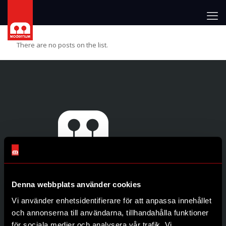
There are no posts on the list.
Denna webbplats använder cookies
Genvägar
Vi använder enhetsidentifierare för att anpassa innehållet
Produkter
och annonserna till användarna, tillhandahålla funktioner
Återförsäljare
för sociala medier och analysera vår trafik. Vi
Om oss