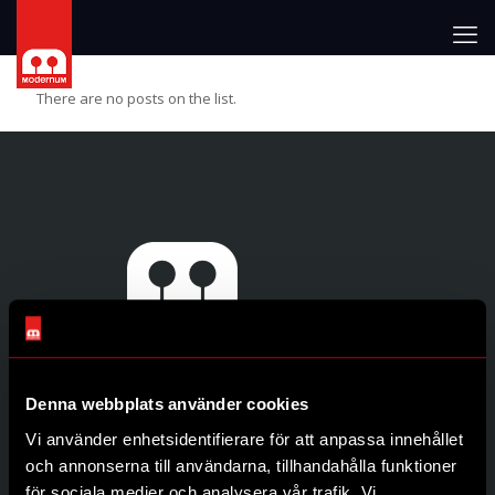
There are no posts on the list.
Denna webbplats använder cookies
Genvägar
Vi använder enhetsidentifierare för att anpassa innehållet
Produkter
och annonserna till användarna, tillhandahålla funktioner
Återförsäljare
för sociala medier och analysera vår trafik. Vi
Om oss