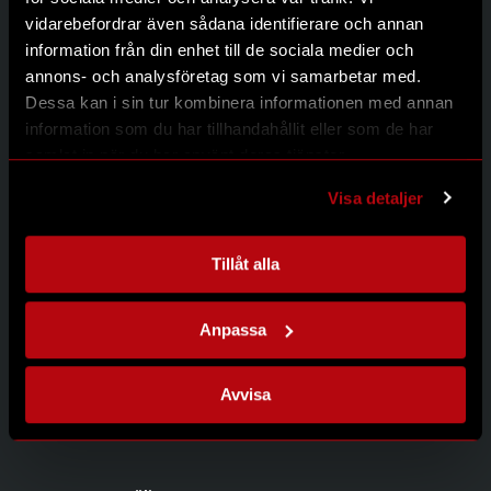
Kontakt
vidarebefordrar även sådana identifierare och annan
Integritetspolicy
information från din enhet till de sociala medier och
annons- och analysföretag som vi samarbetar med.
Dessa kan i sin tur kombinera informationen med annan
information som du har tillhandahållit eller som de har
Kontakta oss
samlat in när du har använt deras tjänster.
Modernum AB
Johanneslundsvägen 12
Visa detaljer
194 61 Upplands Väsby
08-626 95 00
info@modernum.se
Tillåt alla
Anpassa
Öppettider
Måndag-Torsdag 08.00-16.30
Avvisa
Fredag 08.00-15.00