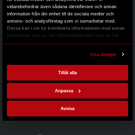
Kontakt
vidarebefordrar även sådana identifierare och annan
Integritetspolicy
information från din enhet till de sociala medier och
annons- och analysföretag som vi samarbetar med.
Dessa kan i sin tur kombinera informationen med annan
information som du har tillhandahållit eller som de har
Kontakta oss
samlat in när du har använt deras tjänster.
Modernum AB
Johanneslundsvägen 12
Visa detaljer
194 61 Upplands Väsby
08-626 95 00
info@modernum.se
Tillåt alla
Anpassa
Öppettider
Måndag-Torsdag 08.00-16.30
Avvisa
Fredag 08.00-15.00