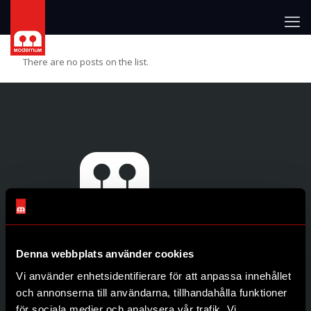
There are no posts on the list.
Denna webbplats använder cookies
Genvägar
Vi använder enhetsidentifierare för att anpassa innehållet
Produkter
och annonserna till användarna, tillhandahålla funktioner
Återförsäljare
för sociala medier och analysera vår trafik. Vi
Om oss