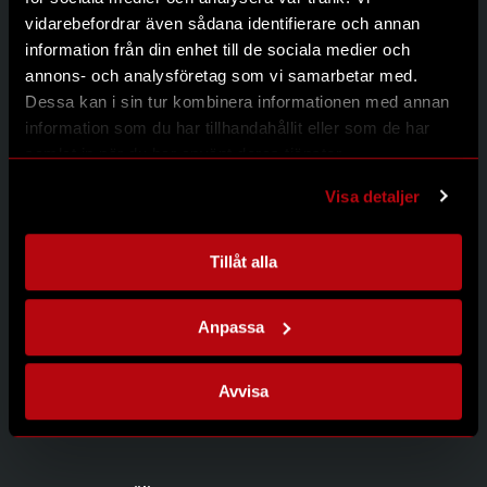
Kontakt
vidarebefordrar även sådana identifierare och annan
Integritetspolicy
information från din enhet till de sociala medier och
annons- och analysföretag som vi samarbetar med.
Dessa kan i sin tur kombinera informationen med annan
information som du har tillhandahållit eller som de har
Kontakta oss
samlat in när du har använt deras tjänster.
Modernum AB
Johanneslundsvägen 12
Visa detaljer
194 61 Upplands Väsby
08-626 95 00
info@modernum.se
Tillåt alla
Anpassa
Öppettider
Måndag-Torsdag 08.00-16.30
Avvisa
Fredag 08.00-15.00