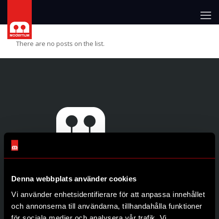
There are no posts on the list.
Denna webbplats använder cookies
Genvägar
Vi använder enhetsidentifierare för att anpassa innehållet
Produkter
och annonserna till användarna, tillhandahålla funktioner
Återförsäljare
för sociala medier och analysera vår trafik. Vi
Om oss