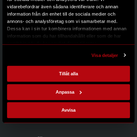
Kontakt
vidarebefordrar även sådana identifierare och annan
Integritetspolicy
information från din enhet till de sociala medier och
annons- och analysföretag som vi samarbetar med.
Dessa kan i sin tur kombinera informationen med annan
information som du har tillhandahållit eller som de har
Kontakta oss
samlat in när du har använt deras tjänster.
Modernum AB
Johanneslundsvägen 12
Visa detaljer
194 61 Upplands Väsby
08-626 95 00
info@modernum.se
Tillåt alla
Anpassa
Öppettider
Måndag-Torsdag 08.00-16.30
Avvisa
Fredag 08.00-15.00