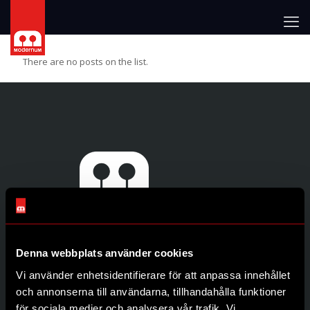
There are no posts on the list.
Denna webbplats använder cookies
Genvägar
Vi använder enhetsidentifierare för att anpassa innehållet
Produkter
och annonserna till användarna, tillhandahålla funktioner
Återförsäljare
för sociala medier och analysera vår trafik. Vi
Om oss