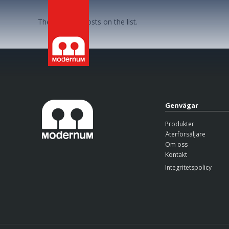
There are no posts on the list.
Genvägar
Produkter
Återförsäljare
Om oss
Kontakt
Integritetspolicy