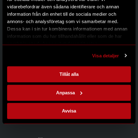
Kontakt
vidarebefordrar även sådana identifierare och annan
Integritetspolicy
information från din enhet till de sociala medier och
annons- och analysföretag som vi samarbetar med.
Dessa kan i sin tur kombinera informationen med annan
information som du har tillhandahållit eller som de har
Kontakta oss
samlat in när du har använt deras tjänster.
Modernum AB
Johanneslundsvägen 12
Visa detaljer
194 61 Upplands Väsby
08-626 95 00
info@modernum.se
Tillåt alla
Anpassa
Öppettider
Måndag-Torsdag 08.00-16.30
Avvisa
Fredag 08.00-15.00