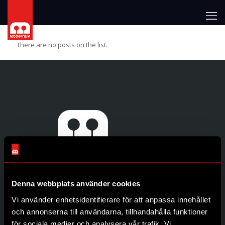
There are no posts on the list.
Denna webbplats använder cookies
Genvägar
Vi använder enhetsidentifierare för att anpassa innehållet
Produkter
och annonserna till användarna, tillhandahålla funktioner
Återförsäljare
för sociala medier och analysera vår trafik. Vi
Om oss