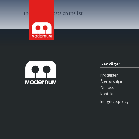
There are no posts on the list.
Genvägar
Produkter
Återförsäljare
Om oss
Kontakt
Integritetspolicy