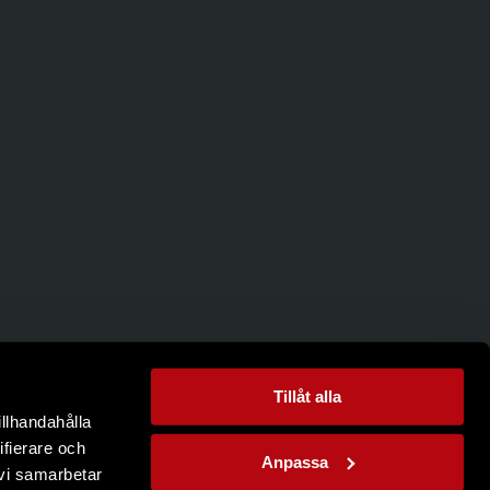
Tillåt alla
illhandahålla
ifierare och
Anpassa
 vi samarbetar