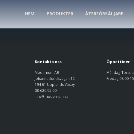
HEM
PRODUKTER
ÅTERFÖRSÄLJARE
Kontakta oss
Öppettider
Modernum AB
Måndag-Torsdag
Johanneslundsvägen 12
Fredag 08.00-15
194 61 Upplands Väsby
08-626 95 00
info@modernum.se