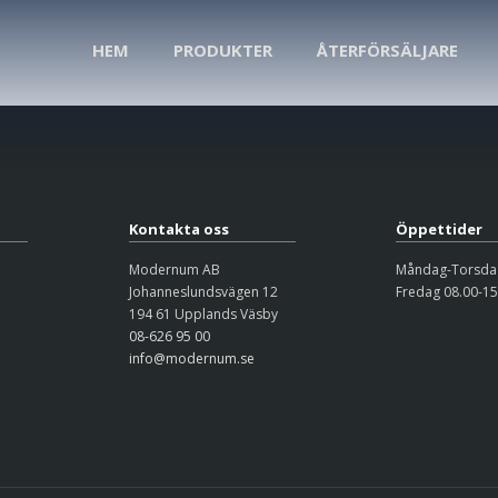
HEM
PRODUKTER
ÅTERFÖRSÄLJARE
Kontakta oss
Öppettider
Modernum AB
Måndag-Torsdag
Johanneslundsvägen 12
Fredag 08.00-15
194 61 Upplands Väsby
08-626 95 00
info@modernum.se