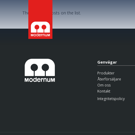
There are no posts on the list.
Genvägar
Produkter
Återförsäljare
Om oss
Kontakt
Integritetspolicy