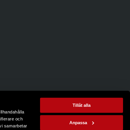
Tillåt alla
illhandahålla
ifierare och
Anpassa
 vi samarbetar