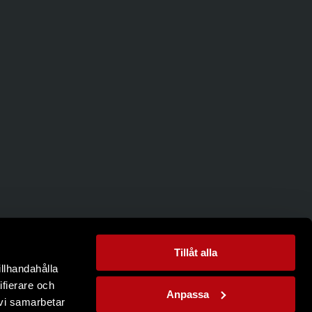
Tillåt alla
illhandahålla
ifierare och
Anpassa
 vi samarbetar