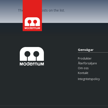
There are no posts on the list.
Genvägar
Produkter
Återförsäljare
Om oss
Kontakt
Integritetspolicy