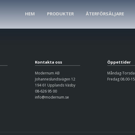
HEM
PRODUKTER
ÅTERFÖRSÄLJARE
Kontakta oss
Öppettider
Modernum AB
Måndag-Torsdag
Johanneslundsvägen 12
Fredag 08.00-15
194 61 Upplands Väsby
08-626 95 00
info@modernum.se