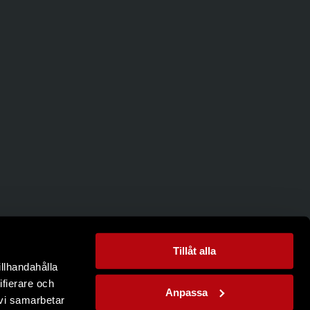
Tillåt alla
illhandahålla
ifierare och
Anpassa
 vi samarbetar