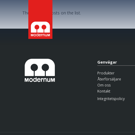
There are no posts on the list.
Genvägar
Produkter
Återförsäljare
Om oss
Kontakt
Integritetspolicy