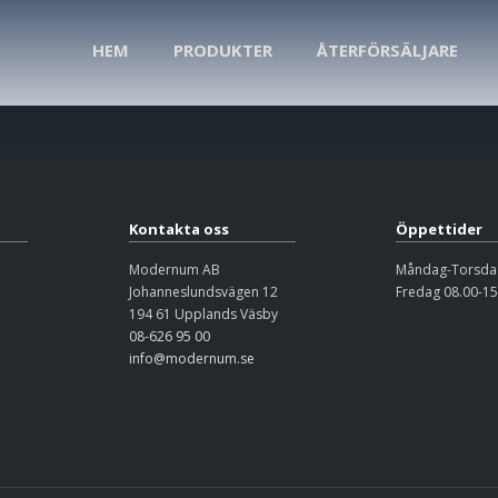
HEM
PRODUKTER
ÅTERFÖRSÄLJARE
Kontakta oss
Öppettider
Modernum AB
Måndag-Torsdag
Johanneslundsvägen 12
Fredag 08.00-15
194 61 Upplands Väsby
08-626 95 00
info@modernum.se