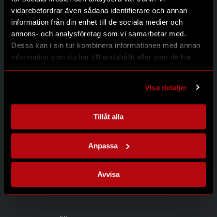
Kontakt
vidarebefordrar även sådana identifierare och annan
Integritetspolicy
information från din enhet till de sociala medier och
annons- och analysföretag som vi samarbetar med.
Dessa kan i sin tur kombinera informationen med annan
information som du har tillhandahållit eller som de har
Kontakta oss
samlat in när du har använt deras tjänster.
Modernum AB
Johanneslundsvägen 12
Visa detaljer
194 61 Upplands Väsby
08-626 95 00
info@modernum.se
Tillåt alla
Anpassa
Öppettider
Måndag-Torsdag 08.00-16.30
Avvisa
Fredag 08.00-15.00