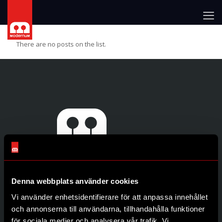
There are no posts on the list.
Denna webbplats använder cookies
Genvägar
Vi använder enhetsidentifierare för att anpassa innehållet
Produkter
och annonserna till användarna, tillhandahålla funktioner
Återförsäljare
för sociala medier och analysera vår trafik. Vi
Om oss