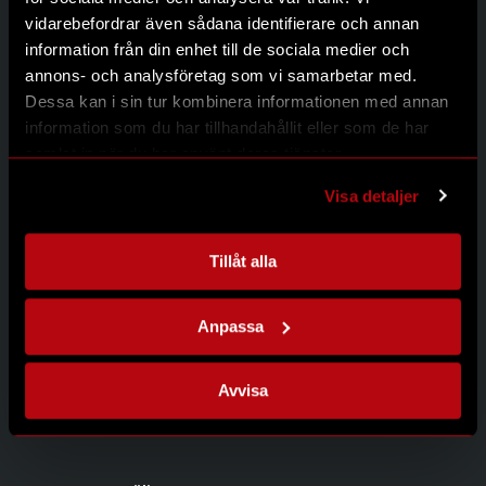
Kontakt
vidarebefordrar även sådana identifierare och annan
Integritetspolicy
information från din enhet till de sociala medier och
annons- och analysföretag som vi samarbetar med.
Dessa kan i sin tur kombinera informationen med annan
information som du har tillhandahållit eller som de har
Kontakta oss
samlat in när du har använt deras tjänster.
Modernum AB
Johanneslundsvägen 12
Visa detaljer
194 61 Upplands Väsby
08-626 95 00
info@modernum.se
Tillåt alla
Anpassa
Öppettider
Måndag-Torsdag 08.00-16.30
Avvisa
Fredag 08.00-15.00