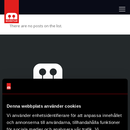
There are no posts on the list.
Denna webbplats använder cookies
Genvägar
Vi använder enhetsidentifierare för att anpassa innehållet
Produkter
och annonserna till användarna, tillhandahålla funktioner
Återförsäljare
för sociala medier och analysera vår trafik. Vi
Om oss