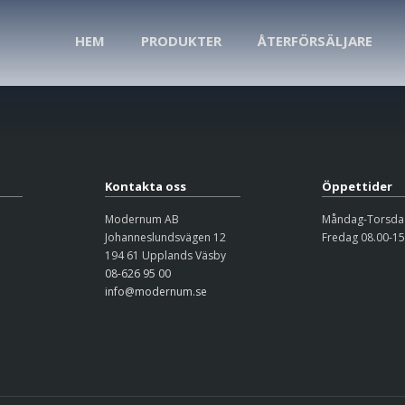
HEM
PRODUKTER
ÅTERFÖRSÄLJARE
Kontakta oss
Öppettider
Modernum AB
Måndag-Torsdag
Johanneslundsvägen 12
Fredag 08.00-15
194 61 Upplands Väsby
08-626 95 00
info@modernum.se