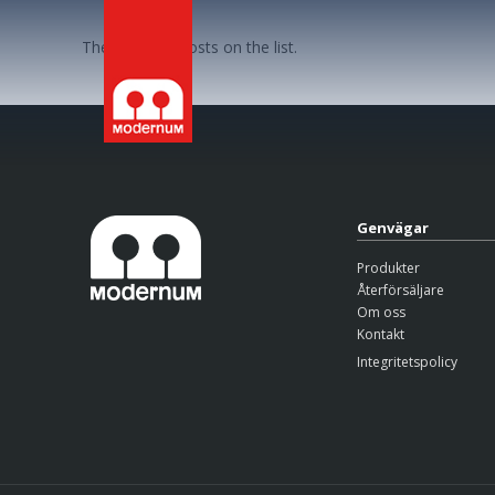
There are no posts on the list.
Genvägar
Produkter
Återförsäljare
Om oss
Kontakt
Integritetspolicy