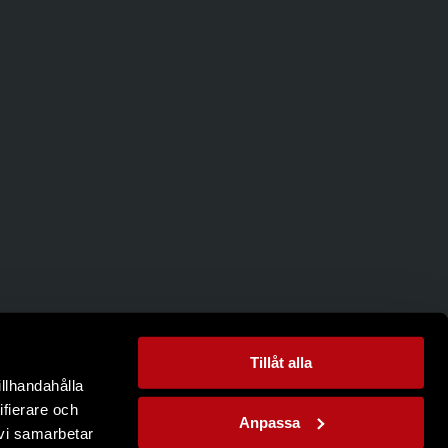
Tillåt alla
illhandahålla
ifierare och
Anpassa
 vi samarbetar