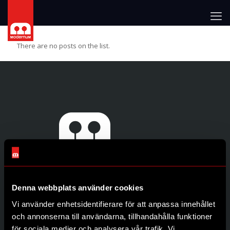
There are no posts on the list.
Denna webbplats använder cookies
Genvägar
Vi använder enhetsidentifierare för att anpassa innehållet
Produkter
och annonserna till användarna, tillhandahålla funktioner
Återförsäljare
för sociala medier och analysera vår trafik. Vi
Om oss