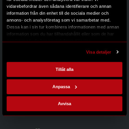
Kontakt
vidarebefordrar även sådana identifierare och annan
Integritetspolicy
information från din enhet till de sociala medier och
annons- och analysföretag som vi samarbetar med.
Dessa kan i sin tur kombinera informationen med annan
information som du har tillhandahållit eller som de har
Kontakta oss
samlat in när du har använt deras tjänster.
Modernum AB
Johanneslundsvägen 12
Visa detaljer
194 61 Upplands Väsby
08-626 95 00
info@modernum.se
Tillåt alla
Anpassa
Öppettider
Måndag-Torsdag 08.00-16.30
Avvisa
Fredag 08.00-15.00