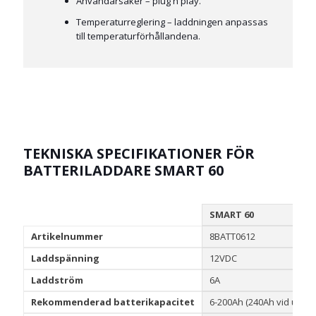
Användarsäker – plug'n'play.
Temperaturreglering – laddningen anpassas
till temperaturförhållandena.
TEKNISKA SPECIFIKATIONER FÖR
BATTERILADDARE SMART 60
SMART 60
Artikelnummer
8BATT0612
Laddspänning
12VDC
Laddström
6A
Rekommenderad batterikapacitet
6-200Ah (240Ah vid under