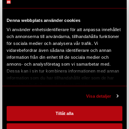
24V upp till 30A
SMART Pro 245, 5A (8BATT0524P)
Denna webbplats använder cookies
SMART Pro 2412, 12A (8BATT1224P)
SMART Pro 2420, 20A (8BATT2024P)
Vi använder enhetsidentifierare för att anpassa innehållet
SMART Pro 2410, 10A (8BATT1024PK)
och annonserna till användarna, tillhandahålla funktioner
för sociala medier och analysera vår trafik. Vi
Tillbehör
vidarebefordrar även sådana identifierare och annan
SMART Sensor (8BATTSENS)
information från din enhet till de sociala medier och
Förvaringsväska verkstadsladdare (8BATTVASK)
Väggfäste verkstadsladdare (8BATT0012PKF)
annons- och analysföretag som vi samarbetar med.
Väggfäste SMART Pro 2410 (8BATT1024PKF)
Dessa kan i sin tur kombinera informationen med annan
information som du har tillhandahållit eller som de har
samlat in när du har använt deras tjänster.
Visa detaljer
BRUKSANVISNINGAR
Tillåt alla
SMART 20 (SV)