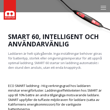
SMART 60, INTELLIGENT OCH
ANVÄNDARVÄNLIG
Laddaren är helt självgående. Inga inställningar behöver göras
för batterityp, storlek eller omgivningstemperatur för att uppnå
optimal laddning. SMART 60 startar sin laddning automatiskt i
den stund den ansluts, utan ett enda knapptryck.
ECO SMART laddning - Hög verkningsgrad hos laddaren
minskar energiförluster. Laddningseffektiviteten hos SMART är
upp till 10% bättre än andra tillgängliga motsvarande laddare.
SMART uppfyller de tuffaste miljökraven för laddare (satta av
Kaliforniens energikommission) för de vanligaste
batterityperna.