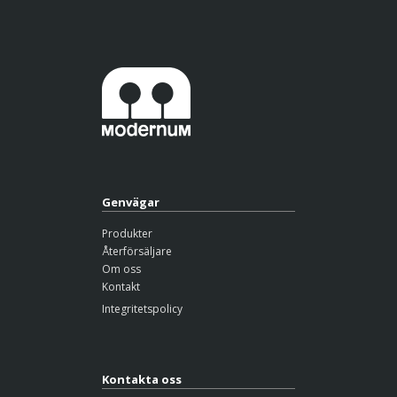
t
e
r
n
a
t
i
v
e
:
Genvägar
Produkter
Återförsäljare
Om oss
Kontakt
Integritetspolicy
Kontakta oss