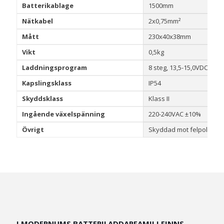
Batterikablage
1500mm
Nätkabel
2x0,75mm²
Mått
230x40x38mm
Vikt
0,5kg
Laddningsprogram
8 steg, 13,5-15,0VDC (un
Kapslingsklass
IP54
Skyddsklass
Klass II
Ingående växelspänning
220-240VAC ±10%
Övrigt
Skyddad mot felpolarise
I MODERNUMS BATTERILADDARFAMILJ FINNS